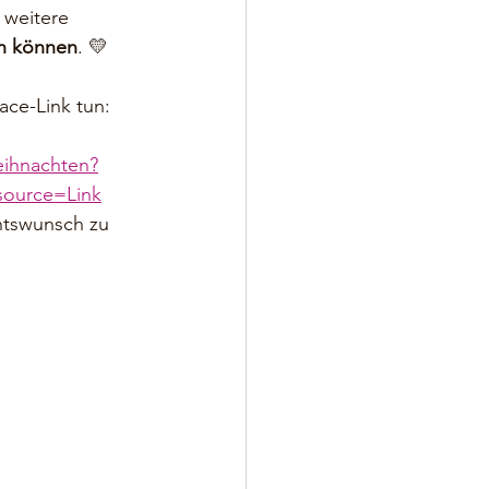
 weitere 
en können
. 💛
ace-Link tun:
eihnachten?
ource=Link
htswunsch zu 