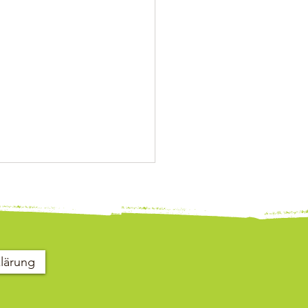
klärung
sives Stadtteilfest