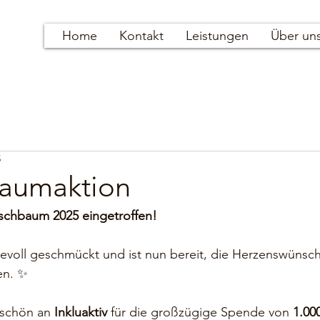
Home
Kontakt
Leistungen
Über un
5
aumaktion
schbaum 2025 eingetroffen!
bevoll geschmückt und ist nun bereit, die Herzenswünsch
en. ✨
eschön an 
Inkluaktiv
 für die großzügige Spende von 
1.00