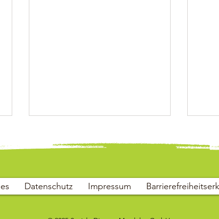
ies
Datenschutz
Impressum
Barrierefreiheitser
SODI wird lebendig!
Inklu