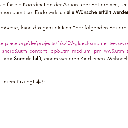
e für die Koordination der Aktion über Betterplace, um
innen damit am Ende wirklich 
alle Wünsche erfüllt werd
 möchte, kann das ganz einfach über folgenden Betterpl
terplace.org/de/projects/165409-gluecksmomente-zu-w
r_share&utm_content=bp&utm_medium=pm_ww&utm_s
 
jede Spende hilft
, einem weiteren Kind einen Weihnac
e Unterstützung! 🎄✨